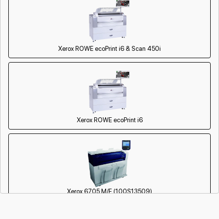
Xerox ROWE ecoPrint i6 & Scan 450i
Xerox ROWE ecoPrint i6
Xerox 6705 M/F (100S13509)