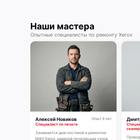
Наши мастера
Опытные специалисты по ремонту Xerox
Алексей Новиков
Опыт 9 лет
Дмит
Специалист по печати
Специа
сканер
Занимается диагностикой и ремонтом
Провод
МФУ Xerox, заменой печатающих узлов,