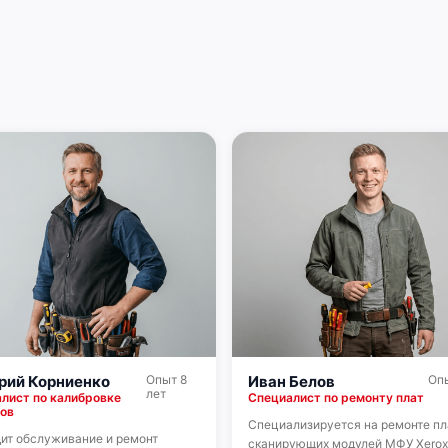
рий Корниенко
Опыт 8
Иван Белов
Опы
лет
лист по калибровке
Специалист по ремонту плат
ов
Специализируется на ремонте пл
ит обслуживание и ремонт
сканирующих модулей МФУ Xerox