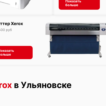
Показать
больше
ттер Xerox
500 руб
оказать
больше
rox
в Ульяновске