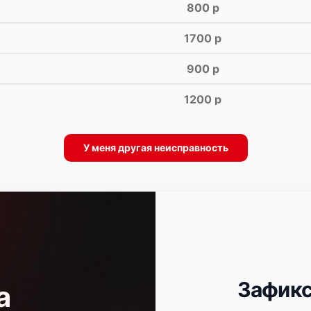
800 р
1700 р
900 р
1200 р
1000 р
У меня другая неисправность
1700 р
Зафикс
а