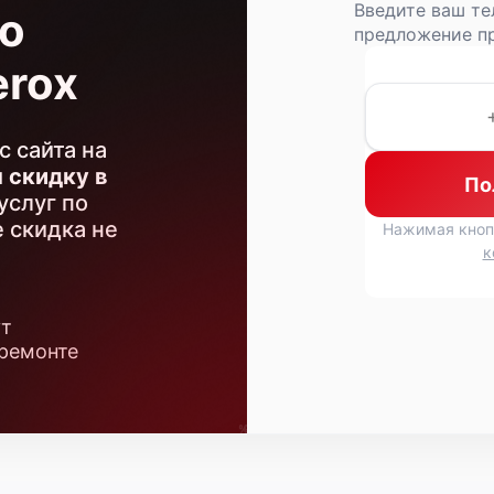
Введите ваш те
о
предложение пр
erox
с сайта на
м
скидку в
По
услуг по
 скидка не
Нажимая кноп
к
ут
 ремонте